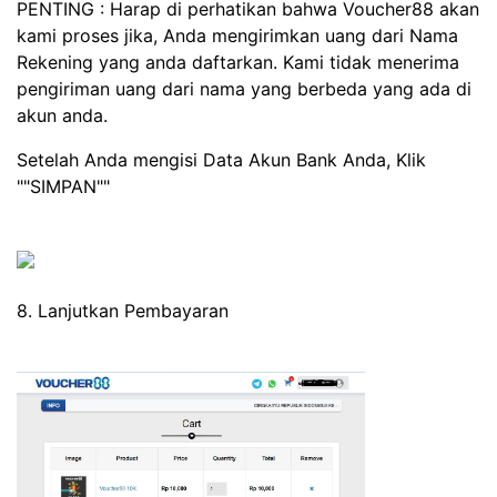
PENTING : Harap di perhatikan bahwa Voucher88 akan
kami proses jika, Anda mengirimkan uang dari Nama
Rekening yang anda daftarkan. Kami tidak menerima
pengiriman uang dari nama yang berbeda yang ada di
akun anda.
Setelah Anda mengisi Data Akun Bank Anda, Klik
""SIMPAN""
8. Lanjutkan Pembayaran