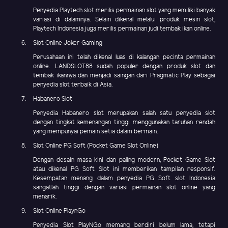
Penyedia Playtech slot merilis permainan slot yang memiliki banyak
variasi di dalamnya. Selain dikenal melalui produk mesin slot,
Playtech Indonesia juga merilis permainan judi tembak ikan online.
Slot Online Joker Gaming
Perusahaan ini telah dikenal luas di kalangan pecinta permainan
online. LANDSLOT88 sudah populer dengan produk slot dan
tembak ikannya dan menjadi saingan dari Pragmatic Play sebagai
penyedia slot terbaik di Asia.
Habanero Slot
Penyedia Habanero slot merupakan salah satu penyedia slot
dengan tingkat kemenangan tinggi menggunakan taruhan rendah
yang mempunyai pemain setia dalam bermain.
Slot Online PG Soft (Pocket Game Slot Online)
Dengan desain masa kini dan paling modern, Pocket Game Slot
atau dikenal PG Soft Slot ini memberikan tampilan responsif.
Kesempatan menang dalam penyedia PG Soft slot Indonesia
sangatlah tinggi dengan variasi permainan slot online yang
menarik.
Slot Online PlaynGo
Penyedia Slot PlayNGo memang berdiri belum lama, tetapi