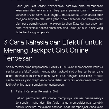
Situs judi slot online terpercaya pastinya akan memberikan
keamanan dan kenyamanan bagi para pemain dalam melakukan
taruhan. Bukan hanya soal anggota melakukan setoran tetapi lebih
menjaga anggota dari data yang tidak tersebar dan kenyamanan
dari para pemain dalam melakukan taruhan. Data dari para pemain
akan terenkripsi secara aman dan tidak akan jatuh ke pihak yang
tidak bertanggung jawab.
3 Cara Rahasia dan Efektif untuk
Menang Jackpot Slot Online
Terbesar
Selain memberikan kenyamanan, LANDSLOT88 akan membongkar rahasia
serta cara efektif untuk mendapatkan jackpot slot online terbesar yang
dapat mencapai miliaran rupiah. Mari kita bongkar cara-cara efektif
serta rahasia yang wajib Anda coba dalam aktivitas Anda dalam bermain
judi slot online agar semakin menguntungkan :
Pahami Karakter Permainan Slot
Setiap permainan slot online mempunyai variasi permainannya
tersendiri, maka dari itu Anda harus mempelajarinya terlebih
dahulu sebelum melakukan taruhan. Saat mempelajari Anda akan