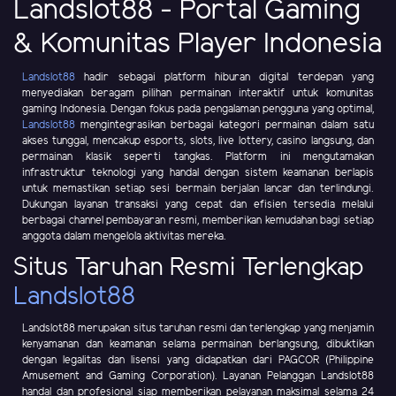
Landslot88 - Portal Gaming
& Komunitas Player Indonesia
Landslot88
hadir sebagai platform hiburan digital terdepan yang
menyediakan beragam pilihan permainan interaktif untuk komunitas
gaming Indonesia. Dengan fokus pada pengalaman pengguna yang optimal,
Landslot88
mengintegrasikan berbagai kategori permainan dalam satu
akses tunggal, mencakup esports, slots, live lottery, casino langsung, dan
permainan klasik seperti tangkas. Platform ini mengutamakan
infrastruktur teknologi yang handal dengan sistem keamanan berlapis
untuk memastikan setiap sesi bermain berjalan lancar dan terlindungi.
Dukungan layanan transaksi yang cepat dan efisien tersedia melalui
berbagai channel pembayaran resmi, memberikan kemudahan bagi setiap
anggota dalam mengelola aktivitas mereka.
Situs Taruhan Resmi Terlengkap
Landslot88
Landslot88 merupakan situs taruhan resmi dan terlengkap yang menjamin
kenyamanan dan keamanan selama permainan berlangsung, dibuktikan
dengan legalitas dan lisensi yang didapatkan dari PAGCOR (Philippine
Amusement and Gaming Corporation). Layanan Pelanggan Landslot88
handal dan profesional siap memberikan pelayanan maksimal selama 24