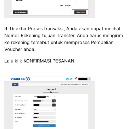
9. Di akhir Proses transaksi, Anda akan dapat melihat
Nomor Rekening tujuan Transfer. Anda harus mengirim
ke rekening tersebut untuk memproses Pembelian
Voucher anda.
Lalu klik KONFIRMASI PESANAN.