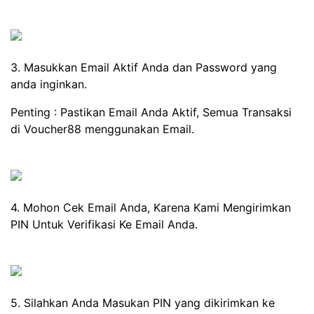
3. Masukkan Email Aktif Anda dan Password yang
anda inginkan.
Penting : Pastikan Email Anda Aktif, Semua Transaksi
di Voucher88 menggunakan Email.
4. Mohon Cek Email Anda, Karena Kami Mengirimkan
PIN Untuk Verifikasi Ke Email Anda.
5. Silahkan Anda Masukan PIN yang dikirimkan ke