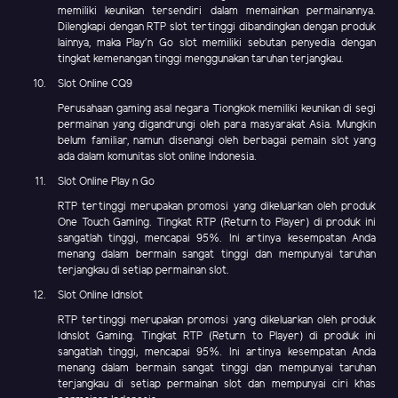
memiliki keunikan tersendiri dalam memainkan permainannya.
Dilengkapi dengan RTP slot tertinggi dibandingkan dengan produk
lainnya, maka Play'n Go slot memiliki sebutan penyedia dengan
tingkat kemenangan tinggi menggunakan taruhan terjangkau.
Slot Online CQ9
Perusahaan gaming asal negara Tiongkok memiliki keunikan di segi
permainan yang digandrungi oleh para masyarakat Asia. Mungkin
belum familiar, namun disenangi oleh berbagai pemain slot yang
ada dalam komunitas slot online Indonesia.
Slot Online Play n Go
RTP tertinggi merupakan promosi yang dikeluarkan oleh produk
One Touch Gaming. Tingkat RTP (Return to Player) di produk ini
sangatlah tinggi, mencapai 95%. Ini artinya kesempatan Anda
menang dalam bermain sangat tinggi dan mempunyai taruhan
terjangkau di setiap permainan slot.
Slot Online Idnslot
RTP tertinggi merupakan promosi yang dikeluarkan oleh produk
Idnslot Gaming. Tingkat RTP (Return to Player) di produk ini
sangatlah tinggi, mencapai 95%. Ini artinya kesempatan Anda
menang dalam bermain sangat tinggi dan mempunyai taruhan
terjangkau di setiap permainan slot dan mempunyai ciri khas