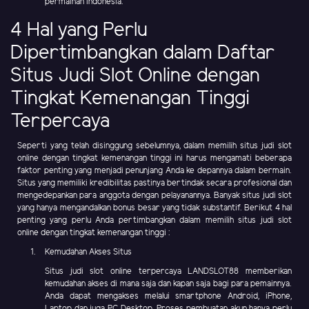
permainan Indonesia.
4 Hal yang Perlu
Dipertimbangkan dalam Daftar
Situs Judi Slot Online dengan
Tingkat Kemenangan Tinggi
Terpercaya
Seperti yang telah disinggung sebelumnya, dalam memilih situs judi slot
online dengan tingkat kemenangan tinggi ini harus mengamati beberapa
faktor penting yang menjadi penunjang Anda ke depannya dalam bermain.
Situs yang memiliki kredibilitas pastinya bertindak secara profesional dan
mengedepankan para anggota dengan pelayanannya. Banyak situs judi slot
yang hanya mengandalkan bonus besar yang tidak substantif. Berikut 4 hal
penting yang perlu Anda pertimbangkan dalam memilih situs judi slot
online dengan tingkat kemenangan tinggi :
Kemudahan Akses Situs
Situs judi slot online terpercaya LANDSLOT88 memberikan
kemudahan akses di mana saja dan kapan saja bagi para pemainnya.
Anda dapat mengakses melalui smartphone Android, iPhone,
Laptop dan juga PC Desktop. Proses pembuatan akun hanya perlu