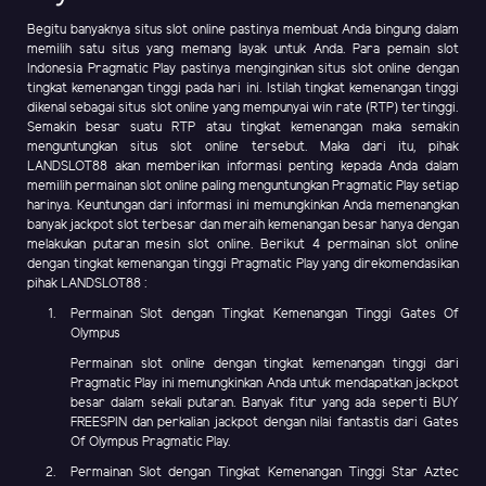
Begitu banyaknya situs slot online pastinya membuat Anda bingung dalam
memilih satu situs yang memang layak untuk Anda. Para pemain slot
Indonesia Pragmatic Play pastinya menginginkan situs slot online dengan
tingkat kemenangan tinggi pada hari ini. Istilah tingkat kemenangan tinggi
dikenal sebagai situs slot online yang mempunyai win rate (RTP) tertinggi.
Semakin besar suatu RTP atau tingkat kemenangan maka semakin
menguntungkan situs slot online tersebut. Maka dari itu, pihak
LANDSLOT88 akan memberikan informasi penting kepada Anda dalam
memilih permainan slot online paling menguntungkan Pragmatic Play setiap
harinya. Keuntungan dari informasi ini memungkinkan Anda memenangkan
banyak jackpot slot terbesar dan meraih kemenangan besar hanya dengan
melakukan putaran mesin slot online. Berikut 4 permainan slot online
dengan tingkat kemenangan tinggi Pragmatic Play yang direkomendasikan
pihak LANDSLOT88 :
Permainan Slot dengan Tingkat Kemenangan Tinggi Gates Of
Olympus
Permainan slot online dengan tingkat kemenangan tinggi dari
Pragmatic Play ini memungkinkan Anda untuk mendapatkan jackpot
besar dalam sekali putaran. Banyak fitur yang ada seperti BUY
FREESPIN dan perkalian jackpot dengan nilai fantastis dari Gates
Of Olympus Pragmatic Play.
Permainan Slot dengan Tingkat Kemenangan Tinggi Star Aztec