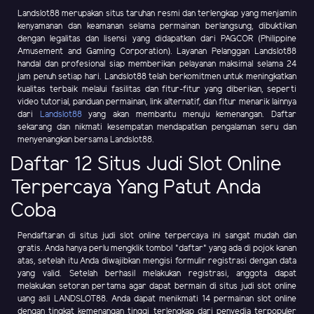
Landslot88 merupakan situs taruhan resmi dan terlengkap yang menjamin
kenyamanan dan keamanan selama permainan berlangsung, dibuktikan
dengan legalitas dan lisensi yang didapatkan dari PAGCOR (Philippine
Amusement and Gaming Corporation). Layanan Pelanggan Landslot88
handal dan profesional siap memberikan pelayanan maksimal selama 24
jam penuh setiap hari. Landslot88 telah berkomitmen untuk meningkatkan
kualitas terbaik melalui fasilitas dan fitur-fitur yang diberikan, seperti
video tutorial, panduan permainan, link alternatif, dan fitur menarik lainnya
dari
Landslot88
yang akan membantu menuju kemenangan. Daftar
sekarang dan nikmati kesempatan mendapatkan pengalaman seru dan
menyenangkan bersama Landslot88.
Daftar 12 Situs Judi Slot Online
Terpercaya Yang Patut Anda
Coba
Pendaftaran di situs judi slot online terpercaya ini sangat mudah dan
gratis. Anda hanya perlu mengklik tombol "daftar" yang ada di pojok kanan
atas, setelah itu Anda diwajibkan mengisi formulir registrasi dengan data
yang valid. Setelah berhasil melakukan registrasi, anggota dapat
melakukan setoran pertama agar dapat bermain di situs judi slot online
uang asli LANDSLOT88. Anda dapat menikmati 14 permainan slot online
dengan tingkat kemenangan tinggi terlengkap dari penyedia terpopuler