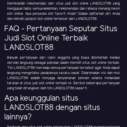
Demikianlah rekomendasi dari situs judi slot online LANDSLOT88 yang
mengupas habis semua kelebihan, rekomendasi dan rahasia menang mesin
slot online. Apa penyedia slot favorit Anda? Silakan daftarkan diri Anda
dan nikmati jackpot slot online terbesar dari LANDSLOT88.
FAQ - Pertanyaan Seputar Situs
Judi Slot Online Terbaik
LANDSLOT88
Banyak pertanyaan dari calon anggota yang biasa dilontarkan melalui
obrolan langsung sebagai patokan dalam memilih situs slot online terbaik.
Tim LANDSLOT88 merekap semua pertanyaan tersebut agar Anda dapat
langsung mengetahui jawabannya secara cepat. Dikarenakan visi dan misi
LANDSLOT88 adalah menjaga kenyamanan pemain selama melakukan
taruhan di situs judi slot online terbaik ini. Berikut beberapa pertanyaan
yang telah dirangkum oleh tim LANDSLOT88 seperti :
Apa keunggulan situs
LANDSLOT88 dengan situs
lainnya?