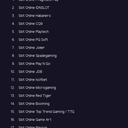
Slot Online IDNSLOT
Slot Online Habanero
Slot Online CQ9
Slot Online Playtech
Slot Online PG Soft
Slot Online Joker
Slot Online Spadegaming
Slot Online Play N Go
Slot Online JDB
Slot Online Isofbet
Slot Online Microgaming
Slot Online Red Tiger
Slot Online Booming
Slot Online Top Trend Gaming / TTG
Slot Online Game Art
Slot Online Playson