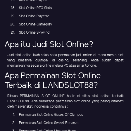
Slot Online RTG Slots
Slot Online Playstar
Slot Online Gameplay
Slot Online Skywind
Apa itu Judi Slot Online?
Judi slot online ialah salah satu permainan judi online di mana mesin slot
yang biasanya dijumpai di casino, sekarang Anda sudah dapat
memainkannya secara online melalui PC atau smartphone.
Apa Permainan Slot Online
Terbaik di LANDSLOT88?
Ribuan PERMAINAN SLOT ONLINE hadir di situs slot online terbaik
LANDSLOT88. Ada beberapa permainan slot online yang paling diminati
oleh masyarakat Indonesia, contohnya :
Permainan Slot Online Gates Of Olympus
Permainan Slot Online Sweet Bonanza