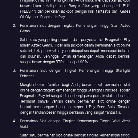
Pragmatic Play ini memungkinkan Anda untuk mendapatkan jackpot
besar dalam sekali putaran. Banyak fitur yang ada seperti BUY
FREESPIN dan perkalian jackpot dengan nilai fantastis dari Gates
Of Olympus Pragmatic Play.
Permainan Slot dengan Tingkat Kemenangan Tinggi Star Aztec
Gems
Salah satu yang paling populer dari penyedia slot Pragmatic Play
adalah Aztec Gems. Tidak ada jackpot dalam permainan slot online
satu ini, tetapi perkalian yang didapatkan dapat mencapai belasan
dan puluhan. Sehingga jumlah kemenangan Anda dapat bernilai
sangat besar dengan RTP mencapai 90%.
Permainan Slot dengan Tingkat Kemenangan Tinggi Starlight
Princess
Mungkin belum familiar bagi Anda, benar sekali permainan slot
online dengan tingkat kemenangan tinggi Starlight Princess jebolan
Pragmatic Play ini sangat digandrungi para pemain slot Indonesia.
Terdapat banyak variasi dalam permainan slot online dengan
tingkat kemenangan tinggi ini seperti Buy Free Spin, Taruhan
dengan taruhan besar hingga perkalian yang sangat fantastis.
Permainan Slot dengan Tingkat Kemenangan Tinggi Wild West
Gold
Salah satu permainan slot online dengan tingkat kemenangan tinggi