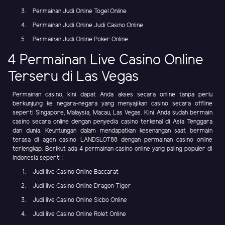
Permainan Judi Online Togel Online
Permainan Judi Online Judi Casino Online
Permainan Judi Online Poker Online
4 Permainan Live Casino Online
Terseru di Las Vegas
Permainan casino, kini dapat Anda akses secara online tanpa perlu
berkunjung ke negara-negara yang menyajikan casino secara offline
seperti Singapore, Malaysia, Macau, Las Vegas. Kini Anda sudah bermain
casino secara online dengan penyedia casino terkenal di Asia Tenggara
dan dunia. Keuntungan dalam mendapatkan kesenangan saat bermain
terasa di agen casino LANDSLOT88 dengan permainan casino online
terlengkap. Berikut ada 4 permainan casino online yang paling populer di
Indonesia seperti :
Judi live Casino Online Baccarat
Judi live Casino Online Dragon Tiger
Judi live Casino Online Sicbo Online
Judi live Casino Online Rolet Online