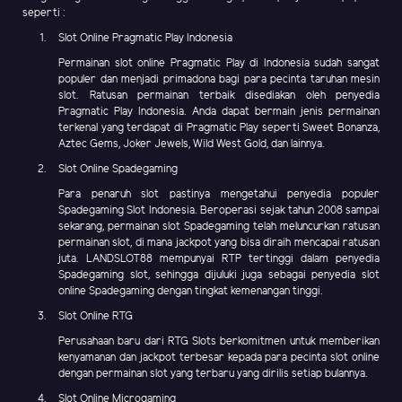
seperti :
Slot Online Pragmatic Play Indonesia
Permainan slot online Pragmatic Play di Indonesia sudah sangat
populer dan menjadi primadona bagi para pecinta taruhan mesin
slot. Ratusan permainan terbaik disediakan oleh penyedia
Pragmatic Play Indonesia. Anda dapat bermain jenis permainan
terkenal yang terdapat di Pragmatic Play seperti Sweet Bonanza,
Aztec Gems, Joker Jewels, Wild West Gold, dan lainnya.
Slot Online Spadegaming
Para penaruh slot pastinya mengetahui penyedia populer
Spadegaming Slot Indonesia. Beroperasi sejak tahun 2008 sampai
sekarang, permainan slot Spadegaming telah meluncurkan ratusan
permainan slot, di mana jackpot yang bisa diraih mencapai ratusan
juta. LANDSLOT88 mempunyai RTP tertinggi dalam penyedia
Spadegaming slot, sehingga dijuluki juga sebagai penyedia slot
online Spadegaming dengan tingkat kemenangan tinggi.
Slot Online RTG
Perusahaan baru dari RTG Slots berkomitmen untuk memberikan
kenyamanan dan jackpot terbesar kepada para pecinta slot online
dengan permainan slot yang terbaru yang dirilis setiap bulannya.
Slot Online Microgaming