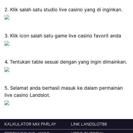
2. Klik salah satu studio live casino yang di inginkan.
3. Klik icon salah satu game live casino favorit anda
4. Tentukan table sesuai dengan yang ingin dimainkan.
5. Selamat anda berhasil masuk ke dalam permainan
live casino Landslot.
KALKULATOR MIX PARLAY
LINK LANDSLOT88