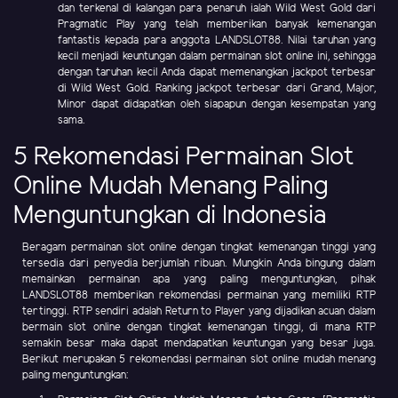
dan terkenal di kalangan para penaruh ialah Wild West Gold dari
Pragmatic Play yang telah memberikan banyak kemenangan
fantastis kepada para anggota LANDSLOT88. Nilai taruhan yang
kecil menjadi keuntungan dalam permainan slot online ini, sehingga
dengan taruhan kecil Anda dapat memenangkan jackpot terbesar
di Wild West Gold. Ranking jackpot terbesar dari Grand, Major,
Minor dapat didapatkan oleh siapapun dengan kesempatan yang
sama.
5 Rekomendasi Permainan Slot
Online Mudah Menang Paling
Menguntungkan di Indonesia
Beragam permainan slot online dengan tingkat kemenangan tinggi yang
tersedia dari penyedia berjumlah ribuan. Mungkin Anda bingung dalam
memainkan permainan apa yang paling menguntungkan, pihak
LANDSLOT88 memberikan rekomendasi permainan yang memiliki RTP
tertinggi. RTP sendiri adalah Return to Player yang dijadikan acuan dalam
bermain slot online dengan tingkat kemenangan tinggi, di mana RTP
semakin besar maka dapat mendapatkan keuntungan yang besar juga.
Berikut merupakan 5 rekomendasi permainan slot online mudah menang
paling menguntungkan: