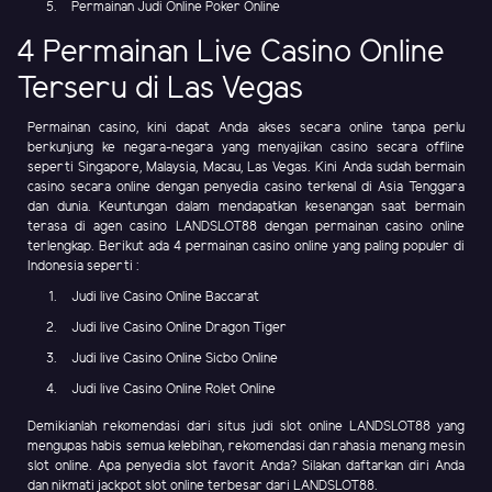
Permainan Judi Online Poker Online
4 Permainan Live Casino Online
Terseru di Las Vegas
Permainan casino, kini dapat Anda akses secara online tanpa perlu
berkunjung ke negara-negara yang menyajikan casino secara offline
seperti Singapore, Malaysia, Macau, Las Vegas. Kini Anda sudah bermain
casino secara online dengan penyedia casino terkenal di Asia Tenggara
dan dunia. Keuntungan dalam mendapatkan kesenangan saat bermain
terasa di agen casino LANDSLOT88 dengan permainan casino online
terlengkap. Berikut ada 4 permainan casino online yang paling populer di
Indonesia seperti :
Judi live Casino Online Baccarat
Judi live Casino Online Dragon Tiger
Judi live Casino Online Sicbo Online
Judi live Casino Online Rolet Online
Demikianlah rekomendasi dari situs judi slot online LANDSLOT88 yang
mengupas habis semua kelebihan, rekomendasi dan rahasia menang mesin
slot online. Apa penyedia slot favorit Anda? Silakan daftarkan diri Anda
dan nikmati jackpot slot online terbesar dari LANDSLOT88.