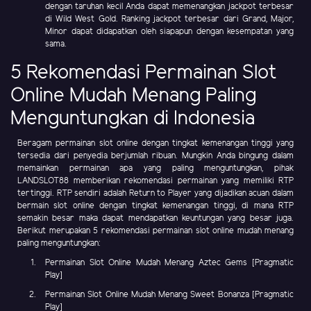
dengan taruhan kecil Anda dapat memenangkan jackpot terbesar
di Wild West Gold. Ranking jackpot terbesar dari Grand, Major,
Minor dapat didapatkan oleh siapapun dengan kesempatan yang
sama.
5 Rekomendasi Permainan Slot
Online Mudah Menang Paling
Menguntungkan di Indonesia
Beragam permainan slot online dengan tingkat kemenangan tinggi yang
tersedia dari penyedia berjumlah ribuan. Mungkin Anda bingung dalam
memainkan permainan apa yang paling menguntungkan, pihak
LANDSLOT88 memberikan rekomendasi permainan yang memiliki RTP
tertinggi. RTP sendiri adalah Return to Player yang dijadikan acuan dalam
bermain slot online dengan tingkat kemenangan tinggi, di mana RTP
semakin besar maka dapat mendapatkan keuntungan yang besar juga.
Berikut merupakan 5 rekomendasi permainan slot online mudah menang
paling menguntungkan:
Permainan Slot Online Mudah Menang Aztec Gems [Pragmatic
Play]
Permainan Slot Online Mudah Menang Sweet Bonanza [Pragmatic
Play]