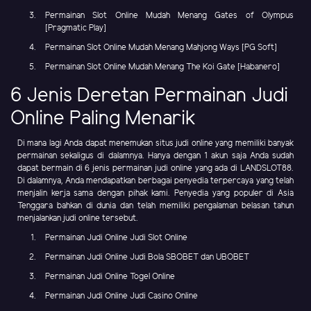
Permainan Slot Online Mudah Menang Gates of Olympus
[Pragmatic Play]
Permainan Slot Online Mudah Menang Mahjong Ways [PG Soft]
Permainan Slot Online Mudah Menang The Koi Gate [Habanero]
6 Jenis Deretan Permainan Judi
Online Paling Menarik
Di mana lagi Anda dapat menemukan situs judi online yang memiliki banyak
permainan sekaligus di dalamnya. Hanya dengan 1 akun saja Anda sudah
dapat bermain di 6 jenis permainan judi online yang ada di LANDSLOT88.
Di dalamnya, Anda mendapatkan berbagai penyedia terpercaya yang telah
menjalin kerja sama dengan pihak kami. Penyedia yang populer di Asia
Tenggara bahkan di dunia dan telah memiliki pengalaman belasan tahun
menjalankan judi online tersebut.
Permainan Judi Online Judi Slot Online
Permainan Judi Online Judi Bola SBOBET dan UBOBET
Permainan Judi Online Togel Online
Permainan Judi Online Judi Casino Online