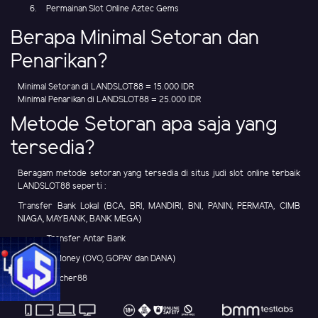
Permainan Slot Online Aztec Gems
Berapa Minimal Setoran dan
Penarikan?
Minimal Setoran di LANDSLOT88 = 15.000 IDR
Minimal Penarikan di LANDSLOT88 = 25.000 IDR
Metode Setoran apa saja yang
tersedia?
Beragam metode setoran yang tersedia di situs judi slot online terbaik
LANDSLOT88 seperti :
Transfer Bank Lokal (BCA, BRI, MANDIRI, BNI, PANIN, PERMATA, CIMB
NIAGA, MAYBANK, BANK MEGA)
Transfer Antar Bank
E-Money (OVO, GOPAY dan DANA)
Voucher88