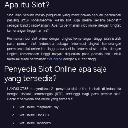
Apa itu Slot?
Slot ialah sebuah mesin perjudian yang menciptakan sebuah permainan
peluang untuk konsumennya. Mesin slot juga dikenal secara pejoratif
sebagai bandit satu-tangan. Apa itu permainan slot online dengan tingkat
kemenangan tinggi hari ini?
Permainan judi slot online dengan tingkat kemenangan tinggi ialah istilah
para pemain slot Indonesia sebagai informasi tingkat kemenangan
permainan slot online tertinggi pada hari ini. Informasi slot online dengan
tingkat kemenangan tinggi banyak digunakan para pemain slot untuk
memulai suatu permainan
slot online
dengan RTP tertinggi.
Penyedia Slot Online apa saja
yang tersedia?
LANDSLOT88 menyediakan 21 penyedia slot online terbaik di Indonesia
dengan tingkat kemenangan (RTP) tertinggi bagi para pemain slot.
Berikut penyedia slot online yang tersedia:
Slot Online Pragmatic Play
Slot Online IDNSLOT
Slot Online Habanero