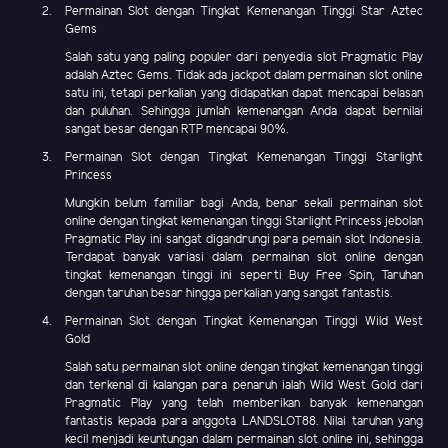
Permainan Slot dengan Tingkat Kemenangan Tinggi Star Aztec
Gems
Salah satu yang paling populer dari penyedia slot Pragmatic Play
adalah Aztec Gems. Tidak ada jackpot dalam permainan slot online
satu ini, tetapi perkalian yang didapatkan dapat mencapai belasan
dan puluhan. Sehingga jumlah kemenangan Anda dapat bernilai
sangat besar dengan RTP mencapai 90%.
Permainan Slot dengan Tingkat Kemenangan Tinggi Starlight
Princess
Mungkin belum familiar bagi Anda, benar sekali permainan slot
online dengan tingkat kemenangan tinggi Starlight Princess jebolan
Pragmatic Play ini sangat digandrungi para pemain slot Indonesia.
Terdapat banyak variasi dalam permainan slot online dengan
tingkat kemenangan tinggi ini seperti Buy Free Spin, Taruhan
dengan taruhan besar hingga perkalian yang sangat fantastis.
Permainan Slot dengan Tingkat Kemenangan Tinggi Wild West
Gold
Salah satu permainan slot online dengan tingkat kemenangan tinggi
dan terkenal di kalangan para penaruh ialah Wild West Gold dari
Pragmatic Play yang telah memberikan banyak kemenangan
fantastis kepada para anggota LANDSLOT88. Nilai taruhan yang
kecil menjadi keuntungan dalam permainan slot online ini, sehingga