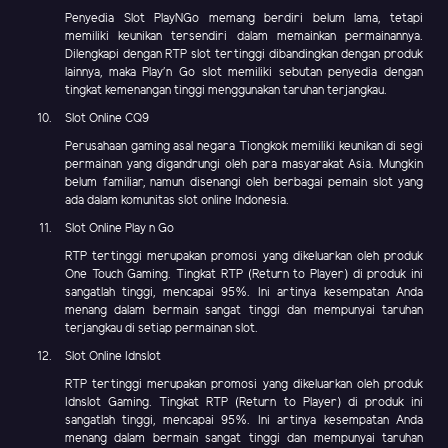
Penyedia Slot PlayNGo memang berdiri belum lama, tetapi
memiliki keunikan tersendiri dalam memainkan permainannya.
Dilengkapi dengan RTP slot tertinggi dibandingkan dengan produk
lainnya, maka Play'n Go slot memiliki sebutan penyedia dengan
tingkat kemenangan tinggi menggunakan taruhan terjangkau.
Slot Online CQ9
Perusahaan gaming asal negara Tiongkok memiliki keunikan di segi
permainan yang digandrungi oleh para masyarakat Asia. Mungkin
belum familiar, namun disenangi oleh berbagai pemain slot yang
ada dalam komunitas slot online Indonesia.
Slot Online Play n Go
RTP tertinggi merupakan promosi yang dikeluarkan oleh produk
One Touch Gaming. Tingkat RTP (Return to Player) di produk ini
sangatlah tinggi, mencapai 95%. Ini artinya kesempatan Anda
menang dalam bermain sangat tinggi dan mempunyai taruhan
terjangkau di setiap permainan slot.
Slot Online Idnslot
RTP tertinggi merupakan promosi yang dikeluarkan oleh produk
Idnslot Gaming. Tingkat RTP (Return to Player) di produk ini
sangatlah tinggi, mencapai 95%. Ini artinya kesempatan Anda
menang dalam bermain sangat tinggi dan mempunyai taruhan