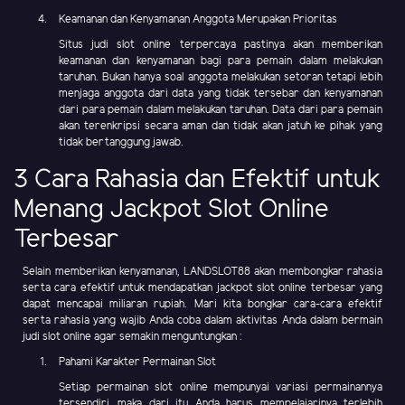
Keamanan dan Kenyamanan Anggota Merupakan Prioritas
Situs judi slot online terpercaya pastinya akan memberikan
keamanan dan kenyamanan bagi para pemain dalam melakukan
taruhan. Bukan hanya soal anggota melakukan setoran tetapi lebih
menjaga anggota dari data yang tidak tersebar dan kenyamanan
dari para pemain dalam melakukan taruhan. Data dari para pemain
akan terenkripsi secara aman dan tidak akan jatuh ke pihak yang
tidak bertanggung jawab.
3 Cara Rahasia dan Efektif untuk
Menang Jackpot Slot Online
Terbesar
Selain memberikan kenyamanan, LANDSLOT88 akan membongkar rahasia
serta cara efektif untuk mendapatkan jackpot slot online terbesar yang
dapat mencapai miliaran rupiah. Mari kita bongkar cara-cara efektif
serta rahasia yang wajib Anda coba dalam aktivitas Anda dalam bermain
judi slot online agar semakin menguntungkan :
Pahami Karakter Permainan Slot
Setiap permainan slot online mempunyai variasi permainannya
tersendiri, maka dari itu Anda harus mempelajarinya terlebih