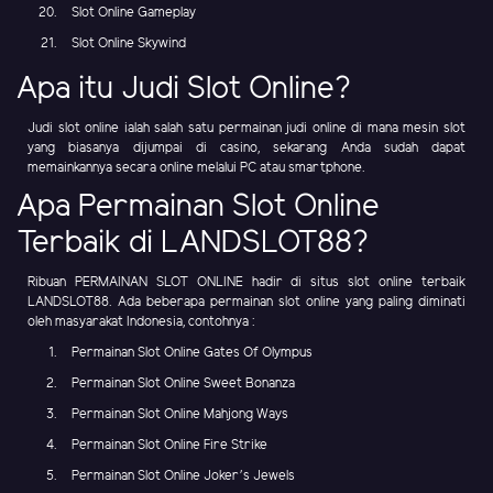
Slot Online Gameplay
Slot Online Skywind
Apa itu Judi Slot Online?
Judi slot online ialah salah satu permainan judi online di mana mesin slot
yang biasanya dijumpai di casino, sekarang Anda sudah dapat
memainkannya secara online melalui PC atau smartphone.
Apa Permainan Slot Online
Terbaik di LANDSLOT88?
Ribuan PERMAINAN SLOT ONLINE hadir di situs slot online terbaik
LANDSLOT88. Ada beberapa permainan slot online yang paling diminati
oleh masyarakat Indonesia, contohnya :
Permainan Slot Online Gates Of Olympus
Permainan Slot Online Sweet Bonanza
Permainan Slot Online Mahjong Ways
Permainan Slot Online Fire Strike
Permainan Slot Online Joker's Jewels