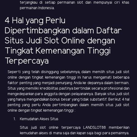
terjangkau di setiap permainan slot dan mempunyai ciri khas
permainan Indonesia.
4 Hal yang Perlu
Dipertimbangkan dalam Daftar
Situs Judi Slot Online dengan
Tingkat Kemenangan Tinggi
Terpercaya
Seperti yang telah disinggung sebelumnya, dalam memilih situs judi slot
online dengan tingkat kemenangan tinggi ini harus mengamati beberapa
faktor penting yang menjadi penunjang Anda ke depannya dalam bermain.
Situs yang memiliki kredibilitas pastinya bertindak secara profesional dan
mengedepankan para anggota dengan pelayanannya. Banyak situs judi slot
yang hanya mengandalkan bonus besar yang tidak substantif. Berikut 4 hal
penting yang perlu Anda pertimbangkan dalam memilih situs judi slot
online dengan tingkat kemenangan tinggi :
Kemudahan Akses Situs
Situs judi slot online terpercaya LANDSLOT88 memberikan
kemudahan akses di mana saja dan kapan saja bagi para pemainnya.