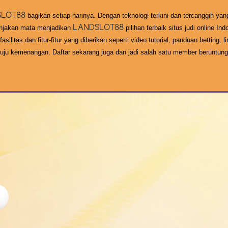
LOT88
bagikan setiap harinya. Dengan teknologi terkini dan tercanggih ya
LANDSLOT88
manjakan mata menjadikan
pilihan terbaik situs judi online In
ilitas dan fitur-fitur yang diberikan seperti video tutorial, panduan betting, li
u kemenangan. Daftar sekarang juga dan jadi salah satu member beruntung