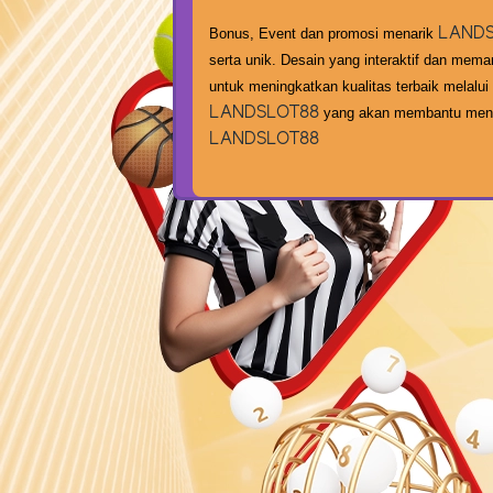
LANDS
Bonus, Event dan promosi menarik
serta unik. Desain yang interaktif dan me
untuk meningkatkan kualitas terbaik melalui fas
LANDSLOT88
yang akan membantu menuj
LANDSLOT88