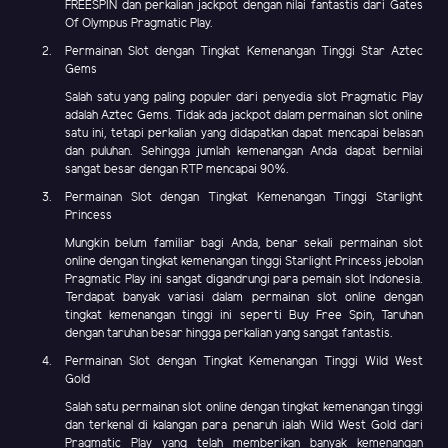
FREESPIN dan perkalian jackpot dengan nilai fantastis dari Gates
Of Olympus Pragmatic Play.
Permainan Slot dengan Tingkat Kemenangan Tinggi Star Aztec
Gems
Salah satu yang paling populer dari penyedia slot Pragmatic Play
adalah Aztec Gems. Tidak ada jackpot dalam permainan slot online
satu ini, tetapi perkalian yang didapatkan dapat mencapai belasan
dan puluhan. Sehingga jumlah kemenangan Anda dapat bernilai
sangat besar dengan RTP mencapai 90%.
Permainan Slot dengan Tingkat Kemenangan Tinggi Starlight
Princess
Mungkin belum familiar bagi Anda, benar sekali permainan slot
online dengan tingkat kemenangan tinggi Starlight Princess jebolan
Pragmatic Play ini sangat digandrungi para pemain slot Indonesia.
Terdapat banyak variasi dalam permainan slot online dengan
tingkat kemenangan tinggi ini seperti Buy Free Spin, Taruhan
dengan taruhan besar hingga perkalian yang sangat fantastis.
Permainan Slot dengan Tingkat Kemenangan Tinggi Wild West
Gold
Salah satu permainan slot online dengan tingkat kemenangan tinggi
dan terkenal di kalangan para penaruh ialah Wild West Gold dari
Pragmatic Play yang telah memberikan banyak kemenangan