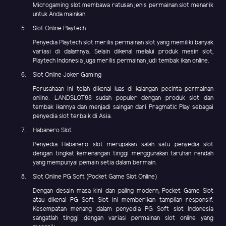
Microgaming slot membawa ratusan jenis permainan slot menarik
untuk Anda mainkan.
Slot Online Playtech
Penyedia Playtech slot merilis permainan slot yang memiliki banyak
variasi di dalamnya. Selain dikenal melalui produk mesin slot,
Playtech Indonesia juga merilis permainan judi tembak ikan online.
Slot Online Joker Gaming
Perusahaan ini telah dikenal luas di kalangan pecinta permainan
online. LANDSLOT88 sudah populer dengan produk slot dan
tembak ikannya dan menjadi saingan dari Pragmatic Play sebagai
penyedia slot terbaik di Asia.
Habanero Slot
Penyedia Habanero slot merupakan salah satu penyedia slot
dengan tingkat kemenangan tinggi menggunakan taruhan rendah
yang mempunyai pemain setia dalam bermain.
Slot Online PG Soft (Pocket Game Slot Online)
Dengan desain masa kini dan paling modern, Pocket Game Slot
atau dikenal PG Soft Slot ini memberikan tampilan responsif.
Kesempatan menang dalam penyedia PG Soft slot Indonesia
sangatlah tinggi dengan variasi permainan slot online yang