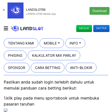
×
LANDSLOT88
Download
LANDSLOT88 Mobile App
MASUK
DAFTAR
TENTANG KAMI
MOBILE
INFO
PHISING
KALKULATOR MIX PARLAY
SPONSOR
CARA BETTING
ANTI-BLOKIR
Pastikan anda sudah login terlebih dahulu untuk
memulai panduan cara betting berikut:
1.klik play pada menu sportsbook untuk membuka
pasaran taruhan