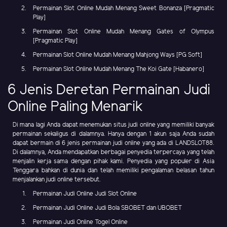
Permainan Slot Online Mudah Menang Sweet Bonanza [Pragmatic
Play]
Permainan Slot Online Mudah Menang Gates of Olympus
[Pragmatic Play]
Permainan Slot Online Mudah Menang Mahjong Ways [PG Soft]
Permainan Slot Online Mudah Menang The Koi Gate [Habanero]
6 Jenis Deretan Permainan Judi
Online Paling Menarik
Di mana lagi Anda dapat menemukan situs judi online yang memiliki banyak
permainan sekaligus di dalamnya. Hanya dengan 1 akun saja Anda sudah
dapat bermain di 6 jenis permainan judi online yang ada di LANDSLOT88.
Di dalamnya, Anda mendapatkan berbagai penyedia terpercaya yang telah
menjalin kerja sama dengan pihak kami. Penyedia yang populer di Asia
Tenggara bahkan di dunia dan telah memiliki pengalaman belasan tahun
menjalankan judi online tersebut.
Permainan Judi Online Judi Slot Online
Permainan Judi Online Judi Bola SBOBET dan UBOBET
Permainan Judi Online Togel Online