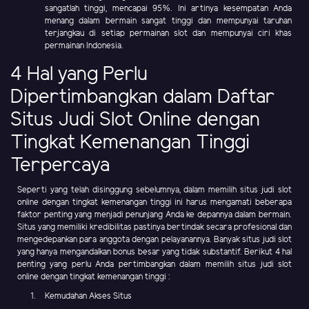
sangatlah tinggi, mencapai 95%. Ini artinya kesempatan Anda
menang dalam bermain sangat tinggi dan mempunyai taruhan
terjangkau di setiap permainan slot dan mempunyai ciri khas
permainan Indonesia.
4 Hal yang Perlu
Dipertimbangkan dalam Daftar
Situs Judi Slot Online dengan
Tingkat Kemenangan Tinggi
Terpercaya
Seperti yang telah disinggung sebelumnya, dalam memilih situs judi slot
online dengan tingkat kemenangan tinggi ini harus mengamati beberapa
faktor penting yang menjadi penunjang Anda ke depannya dalam bermain.
Situs yang memiliki kredibilitas pastinya bertindak secara profesional dan
mengedepankan para anggota dengan pelayanannya. Banyak situs judi slot
yang hanya mengandalkan bonus besar yang tidak substantif. Berikut 4 hal
penting yang perlu Anda pertimbangkan dalam memilih situs judi slot
online dengan tingkat kemenangan tinggi :
Kemudahan Akses Situs