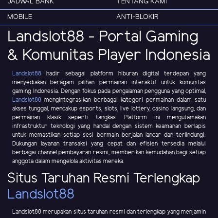
JADWAL BANK
TENTANG KAMI
MOBILE
ANTI-BLOKIR
Landslot88 - Portal Gaming
& Komunitas Player Indonesia
Landslot88
hadir sebagai platform hiburan digital terdepan yang
menyediakan beragam pilihan permainan interaktif untuk komunitas
gaming Indonesia. Dengan fokus pada pengalaman pengguna yang optimal,
Landslot88
mengintegrasikan berbagai kategori permainan dalam satu
akses tunggal, mencakup esports, slots, live lottery, casino langsung, dan
permainan klasik seperti tangkas. Platform ini mengutamakan
infrastruktur teknologi yang handal dengan sistem keamanan berlapis
untuk memastikan setiap sesi bermain berjalan lancar dan terlindungi.
Dukungan layanan transaksi yang cepat dan efisien tersedia melalui
berbagai channel pembayaran resmi, memberikan kemudahan bagi setiap
anggota dalam mengelola aktivitas mereka.
Situs Taruhan Resmi Terlengkap
Landslot88
Landslot88 merupakan situs taruhan resmi dan terlengkap yang menjamin