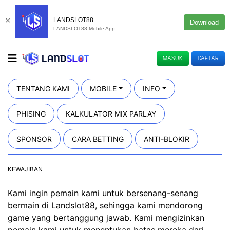
×
LANDSLOT88
Download
LANDSLOT88 Mobile App
MASUK
DAFTAR
TENTANG KAMI
MOBILE
INFO
PHISING
KALKULATOR MIX PARLAY
SPONSOR
CARA BETTING
ANTI-BLOKIR
KEWAJIBAN
Kami ingin pemain kami untuk bersenang-senang
bermain di Landslot88, sehingga kami mendorong
game yang bertanggung jawab. Kami mengizinkan