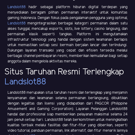
Landslot88
hadir sebagai platform hiburan digital terdepan yang
menyediakan beragam pilihan permainan interaktif untuk komunitas
gaming Indonesia. Dengan fokus pada pengalaman pengguna yang optimal,
Landslot88
mengintegrasikan berbagai kategori permainan dalam satu
akses tunggal, mencakup esports, slots, live lottery, casino langsung, dan
permainan klasik seperti tangkas. Platform ini mengutamakan
infrastruktur teknologi yang handal dengan sistem keamanan berlapis
untuk memastikan setiap sesi bermain berjalan lancar dan terlindungi.
Dukungan layanan transaksi yang cepat dan efisien tersedia melalui
berbagai channel pembayaran resmi, memberikan kemudahan bagi setiap
anggota dalam mengelola aktivitas mereka.
Situs Taruhan Resmi Terlengkap
Landslot88
Landslot88 merupakan situs taruhan resmi dan terlengkap yang menjamin
kenyamanan dan keamanan selama permainan berlangsung, dibuktikan
dengan legalitas dan lisensi yang didapatkan dari PAGCOR (Philippine
Amusement and Gaming Corporation). Layanan Pelanggan Landslot88
handal dan profesional siap memberikan pelayanan maksimal selama 24
jam penuh setiap hari. Landslot88 telah berkomitmen untuk meningkatkan
kualitas terbaik melalui fasilitas dan fitur-fitur yang diberikan, seperti
video tutorial, panduan permainan, link alternatif, dan fitur menarik lainnya