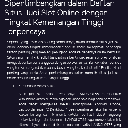
Dipertimbangkan dalam Daftar
Situs Judi Slot Online dengan
Tingkat Kemenangan Tinggi
Terpercaya
Seperti yang telah disinggung sebelumnya, dalam memilih situs judi slot
online dengan tingkat kemenangan tinggi ini harus mengamati beberapa
faktor penting yang menjadi penunjang Anda ke depannya dalam bermain.
Situs yang memiliki kredibilitas pastinya bertindak secara profesional dan
mengedepankan para anggota dengan pelayanannya. Banyak situs judi slot
yang hanya mengandalkan bonus besar yang tidak substantif. Berikut 4 hal
penting yang perlu Anda pertimbangkan dalam memilih situs judi slot
online dengan tingkat kemenangan tinggi :
Kemudahan Akses Situs
Situs judi slot online terpercaya LANDSLOT88 memberikan
kemudahan akses di mana saja dan kapan saja bagi para pemainnya.
Anda dapat mengakses melalui smartphone Android, iPhone,
Laptop dan juga PC Desktop. Proses pembuatan akun hanya perlu
waktu kurang dari 5 menit, setelah berhasil dapat langsung
melakukan login dan bermain. LANDSLOT88 juga menyediakan link
alternatif yang dapat diakses kapan saja yaitu LANDSLOT88 yang