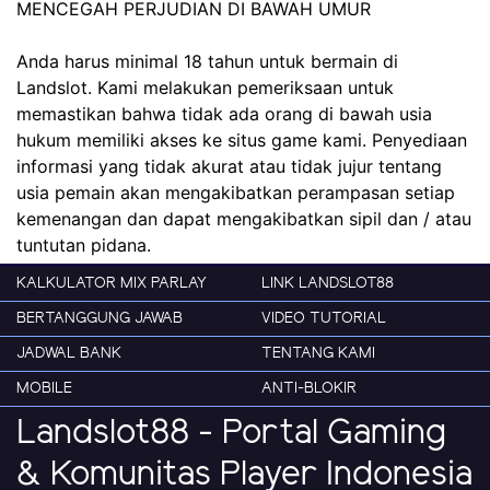
MENCEGAH PERJUDIAN DI BAWAH UMUR
Anda harus minimal 18 tahun untuk bermain di
Landslot. Kami melakukan pemeriksaan untuk
memastikan bahwa tidak ada orang di bawah usia
hukum memiliki akses ke situs game kami. Penyediaan
informasi yang tidak akurat atau tidak jujur tentang
usia pemain akan mengakibatkan perampasan setiap
kemenangan dan dapat mengakibatkan sipil dan / atau
tuntutan pidana.
KALKULATOR MIX PARLAY
LINK LANDSLOT88
BERTANGGUNG JAWAB
VIDEO TUTORIAL
JADWAL BANK
TENTANG KAMI
MOBILE
ANTI-BLOKIR
Landslot88 - Portal Gaming
& Komunitas Player Indonesia