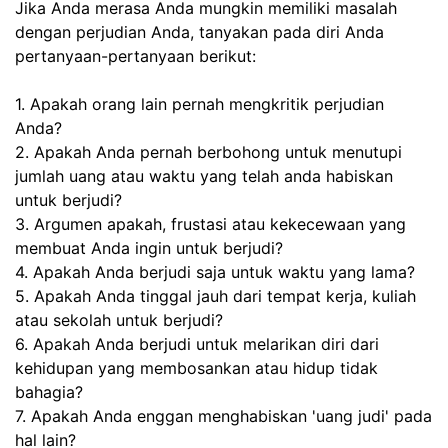
Jika Anda merasa Anda mungkin memiliki masalah
dengan perjudian Anda, tanyakan pada diri Anda
pertanyaan-pertanyaan berikut:
1. Apakah orang lain pernah mengkritik perjudian
Anda?
2. Apakah Anda pernah berbohong untuk menutupi
jumlah uang atau waktu yang telah anda habiskan
untuk berjudi?
3. Argumen apakah, frustasi atau kekecewaan yang
membuat Anda ingin untuk berjudi?
4. Apakah Anda berjudi saja untuk waktu yang lama?
5. Apakah Anda tinggal jauh dari tempat kerja, kuliah
atau sekolah untuk berjudi?
6. Apakah Anda berjudi untuk melarikan diri dari
kehidupan yang membosankan atau hidup tidak
bahagia?
7. Apakah Anda enggan menghabiskan 'uang judi' pada
hal lain?