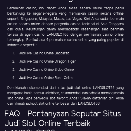
Permainan casino, kini dapat Anda akses secara online tanpa perlu
berkunjung ke negara-negara yang menyajikan casino secara offline
seperti Singapore, Malaysia, Macau, Las Vegas. Kini Anda sudah bermain
casino secara online dengan penyedia casino terkenal di Asia Tenggara
dan dunia. Keuntungan dalam mendapatkan kesenangan saat bermain
terasa di agen casino LANDSLOT88 dengan permainan casino online
terlengkap. Berikut ada 4 permainan casino online yang paling populer di
Indonesia seperti :
Judi live Casino Online Baccarat
Judi live Casino Online Dragon Tiger
Judi live Casino Online Sicbo Online
Judi live Casino Online Rolet Online
Demikianlah rekomendasi dari situs judi slot online LANDSLOT88 yang
mengupas habis semua kelebihan, rekomendasi dan rahasia menang mesin
slot online. Apa penyedia slot favorit Anda? Silakan daftarkan diri Anda
dan nikmati jackpot slot online terbesar dari LANDSLOT88.
FAQ - Pertanyaan Seputar Situs
Judi Slot Online Terbaik