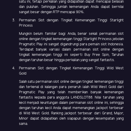
satu ini, tetapi perkalian yang didapatkan dapat mencapai belasan
dan puluhan. Sehingga jumlah kemenangan Anda dapat bernilai
sangat besar dengan RTP mencapai 90%.
Permainan Slot dengan Tingkat Kemenangan Tinggi Starlight
Princess
Mungkin belum familiar bagi Anda, benar sekali permainan slot
online dengan tingkat kemenangan tinggi Starlight Princess jebolan
Pragmatic Play ini sangat digandrungi para pemain slot Indonesia.
Terdapat banyak variasi dalam permainan slot online dengan
tingkat kemenangan tinggi ini seperti Buy Free Spin, Taruhan
dengan taruhan besar hingga perkalian yang sangat fantastis.
Permainan Slot dengan Tingkat Kemenangan Tinggi Wild West
Gold
Salah satu permainan slot online dengan tingkat kemenangan tinggi
dan terkenal di kalangan para penaruh ialah Wild West Gold dari
Pragmatic Play yang telah memberikan banyak kemenangan
fantastis kepada para anggota LANDSLOT88. Nilai taruhan yang
kecil menjadi keuntungan dalam permainan slot online ini, sehingga
dengan taruhan kecil Anda dapat memenangkan jackpot terbesar
di Wild West Gold. Ranking jackpot terbesar dari Grand, Major,
Minor dapat didapatkan oleh siapapun dengan kesempatan yang
sama.