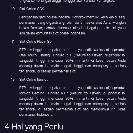
tingkat kemenangan tinggi menggunakan taruhan terjangkau.
Slot Online CQ9
Perusahaan gaming asal negara Tiongkok memiliki keunikan di segi
permainan yang digandrungi oleh para masyarakat Asia. Mungkin
belum familiar, namun disenangi oleh berbagai pemain slot yang
ada dalam komunitas slot online Indonesia.
Slot Online Play n Go
RTP tertinggi merupakan promosi yang dikeluarkan oleh produk
One Touch Gaming. Tingkat RTP (Return to Player) di produk ini
sangatlah tinggi, mencapai 95%. Ini artinya kesempatan Anda
menang dalam bermain sangat tinggi dan mempunyai taruhan
terjangkau di setiap permainan slot.
Slot Online Idnslot
RTP tertinggi merupakan promosi yang dikeluarkan oleh produk
Idnslot Gaming. Tingkat RTP (Return to Player) di produk ini
sangatlah tinggi, mencapai 95%. Ini artinya kesempatan Anda
menang dalam bermain sangat tinggi dan mempunyai taruhan
terjangkau di setiap permainan slot dan mempunyai ciri khas
permainan Indonesia.
4 Hal yang Perlu