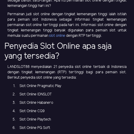
sebagai bandit satu-tangan. Apa itu permainan slot online dengan tingkat
kemenangan tinggi hari ini?
Permainan judi slot online dengan tingkat kemenangan tinggi ialah istilah
para pemain slot Indonesia sebagai informasi tingkat kemenangan
permainan slot online tertinggi pada hari ini. Informasi slot online dengan
tingkat kemenangan tinggi banyak digunakan para pemain slot untuk
memulai suatu permainan
slot online
dengan RTP tertinggi.
Penyedia Slot Online apa saja
yang tersedia?
LANDSLOT88 menyediakan 21 penyedia slot online terbaik di Indonesia
dengan tingkat kemenangan (RTP) tertinggi bagi para pemain slot.
Berikut penyedia slot online yang tersedia:
Slot Online Pragmatic Play
Slot Online IDNSLOT
Slot Online Habanero
Slot Online CQ9
Slot Online Playtech
Slot Online PG Soft