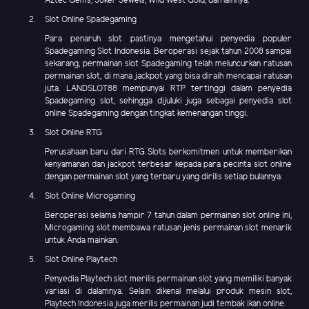
Aztec Gems, Joker Jewels, Wild West Gold, dan lainnya.
Slot Online Spadegaming
Para penaruh slot pastinya mengetahui penyedia populer
Spadegaming Slot Indonesia. Beroperasi sejak tahun 2008 sampai
sekarang, permainan slot Spadegaming telah meluncurkan ratusan
permainan slot, di mana jackpot yang bisa diraih mencapai ratusan
juta. LANDSLOT88 mempunyai RTP tertinggi dalam penyedia
Spadegaming slot, sehingga dijuluki juga sebagai penyedia slot
online Spadegaming dengan tingkat kemenangan tinggi.
Slot Online RTG
Perusahaan baru dari RTG Slots berkomitmen untuk memberikan
kenyamanan dan jackpot terbesar kepada para pecinta slot online
dengan permainan slot yang terbaru yang dirilis setiap bulannya.
Slot Online Microgaming
Beroperasi selama hampir 7 tahun dalam permainan slot online ini,
Microgaming slot membawa ratusan jenis permainan slot menarik
untuk Anda mainkan.
Slot Online Playtech
Penyedia Playtech slot merilis permainan slot yang memiliki banyak
variasi di dalamnya. Selain dikenal melalui produk mesin slot,
Playtech Indonesia juga merilis permainan judi tembak ikan online.