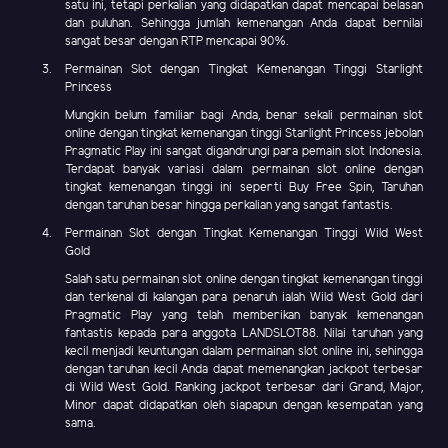
satu ini, tetapi perkalian yang didapatkan dapat mencapai belasan
dan puluhan. Sehingga jumlah kemenangan Anda dapat bernilai
sangat besar dengan RTP mencapai 90%.
Permainan Slot dengan Tingkat Kemenangan Tinggi Starlight
Princess
Mungkin belum familiar bagi Anda, benar sekali permainan slot
online dengan tingkat kemenangan tinggi Starlight Princess jebolan
Pragmatic Play ini sangat digandrungi para pemain slot Indonesia.
Terdapat banyak variasi dalam permainan slot online dengan
tingkat kemenangan tinggi ini seperti Buy Free Spin, Taruhan
dengan taruhan besar hingga perkalian yang sangat fantastis.
Permainan Slot dengan Tingkat Kemenangan Tinggi Wild West
Gold
Salah satu permainan slot online dengan tingkat kemenangan tinggi
dan terkenal di kalangan para penaruh ialah Wild West Gold dari
Pragmatic Play yang telah memberikan banyak kemenangan
fantastis kepada para anggota LANDSLOT88. Nilai taruhan yang
kecil menjadi keuntungan dalam permainan slot online ini, sehingga
dengan taruhan kecil Anda dapat memenangkan jackpot terbesar
di Wild West Gold. Ranking jackpot terbesar dari Grand, Major,
Minor dapat didapatkan oleh siapapun dengan kesempatan yang
sama.