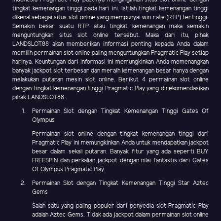
tingkat kemenangan tinggi pada hari ini. Istilah tingkat kemenangan tinggi
dikenal sebagai situs slot online yang mempunyai win rate (RTP) tertinggi.
Semakin besar suatu RTP atau tingkat kemenangan maka semakin
menguntungkan situs slot online tersebut. Maka dari itu, pihak
LANDSLOT88 akan memberikan informasi penting kepada Anda dalam
memilih permainan slot online paling menguntungkan Pragmatic Play setiap
harinya. Keuntungan dari informasi ini memungkinkan Anda memenangkan
banyak jackpot slot terbesar dan meraih kemenangan besar hanya dengan
melakukan putaran mesin slot online. Berikut 4 permainan slot online
dengan tingkat kemenangan tinggi Pragmatic Play yang direkomendasikan
pihak LANDSLOT88 :
Permainan Slot dengan Tingkat Kemenangan Tinggi Gates Of
Olympus
Permainan slot online dengan tingkat kemenangan tinggi dari
Pragmatic Play ini memungkinkan Anda untuk mendapatkan jackpot
besar dalam sekali putaran. Banyak fitur yang ada seperti BUY
FREESPIN dan perkalian jackpot dengan nilai fantastis dari Gates
Of Olympus Pragmatic Play.
Permainan Slot dengan Tingkat Kemenangan Tinggi Star Aztec
Gems
Salah satu yang paling populer dari penyedia slot Pragmatic Play
adalah Aztec Gems. Tidak ada jackpot dalam permainan slot online