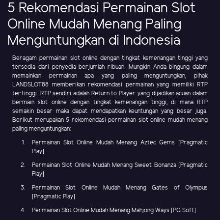
5 Rekomendasi Permainan Slot
Online Mudah Menang Paling
Menguntungkan di Indonesia
Beragam permainan slot online dengan tingkat kemenangan tinggi yang
tersedia dari penyedia berjumlah ribuan. Mungkin Anda bingung dalam
memainkan permainan apa yang paling menguntungkan, pihak
LANDSLOT88 memberikan rekomendasi permainan yang memiliki RTP
tertinggi. RTP sendiri adalah Return to Player yang dijadikan acuan dalam
bermain slot online dengan tingkat kemenangan tinggi, di mana RTP
semakin besar maka dapat mendapatkan keuntungan yang besar juga.
Berikut merupakan 5 rekomendasi permainan slot online mudah menang
paling menguntungkan:
Permainan Slot Online Mudah Menang Aztec Gems [Pragmatic
Play]
Permainan Slot Online Mudah Menang Sweet Bonanza [Pragmatic
Play]
Permainan Slot Online Mudah Menang Gates of Olympus
[Pragmatic Play]
Permainan Slot Online Mudah Menang Mahjong Ways [PG Soft]