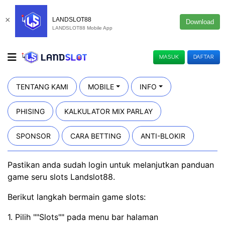
×
LANDSLOT88
Download
LANDSLOT88 Mobile App
MASUK
DAFTAR
TENTANG KAMI
MOBILE
INFO
PHISING
KALKULATOR MIX PARLAY
SPONSOR
CARA BETTING
ANTI-BLOKIR
Pastikan anda sudah login untuk melanjutkan panduan
game seru slots Landslot88.
Berikut langkah bermain game slots:
1. Pilih ""Slots"" pada menu bar halaman