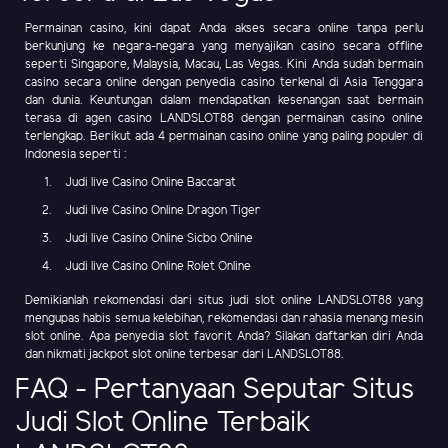
Permainan casino, kini dapat Anda akses secara online tanpa perlu
berkunjung ke negara-negara yang menyajikan casino secara offline
seperti Singapore, Malaysia, Macau, Las Vegas. Kini Anda sudah bermain
casino secara online dengan penyedia casino terkenal di Asia Tenggara
dan dunia. Keuntungan dalam mendapatkan kesenangan saat bermain
terasa di agen casino LANDSLOT88 dengan permainan casino online
terlengkap. Berikut ada 4 permainan casino online yang paling populer di
Indonesia seperti :
Judi live Casino Online Baccarat
Judi live Casino Online Dragon Tiger
Judi live Casino Online Sicbo Online
Judi live Casino Online Rolet Online
Demikianlah rekomendasi dari situs judi slot online LANDSLOT88 yang
mengupas habis semua kelebihan, rekomendasi dan rahasia menang mesin
slot online. Apa penyedia slot favorit Anda? Silakan daftarkan diri Anda
dan nikmati jackpot slot online terbesar dari LANDSLOT88.
FAQ - Pertanyaan Seputar Situs
Judi Slot Online Terbaik