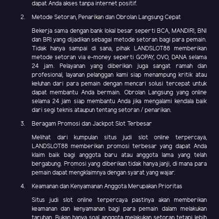
dapat Anda akses tanpa internet positif.
Metode Setoran, Penarikan dan Obrolan Langsung Cepat
Bekerja sama dengan bank lokal besar seperti BCA, MANDIRI, BNI
dan BRI yang dijadikan sebagai metode setoran bagi para pemain.
Tidak hanya sampai di sana, pihak LANDSLOT88 memberikan
metode setoran via e-money seperti GOPAY, OVO, DANA selama
24 jam. Pelayanan yang diberikan juga sangat ramah dan
profesional, layanan pelanggan kami siap menampung kritik atau
keluhan dari para pemain dengan mencari solusi tercepat untuk
dapat membantu Anda bermain. Obrolan Langsung yang online
selama 24 jam siap membantu Anda jika mengalami kendala baik
dari segi teknis ataupun tentang setoran / penarikan.
Beragam Promosi dan Jackpot Slot Terbesar
Melihat dari kumpulan situs judi slot online terpercaya,
LANDSLOT88 memberikan promosi terbesar yang dapat Anda
klaim baik bagi anggota baru atau anggota lama yang telah
bergabung. Promosi yang diberikan tidak hanya janji, di mana para
pemain dapat mengklaimnya dengan syarat yang wajar.
Keamanan dan Kenyamanan Anggota Merupakan Prioritas
Situs judi slot online terpercaya pastinya akan memberikan
keamanan dan kenyamanan bagi para pemain dalam melakukan
taruhan. Bukan hanya soal anggota melakukan setoran tetapi lebih